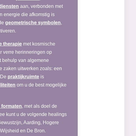
diensten
aan, verbonden met
n energie die afkomstig is
lde
geometrische symbolen
,
tiveren.
e therapie
met kosmische
r verre herinneringen op
Met behulp van algemene
re zaken uitwerken zoals: een
. De
praktijkruimte
is
liteiten
om u de best mogelijke
 formaten
, met als doel de
ee kunt u de volgende healings
Bewustzijn, Aarding, Hogere
n, Wijsheid en De Bron.