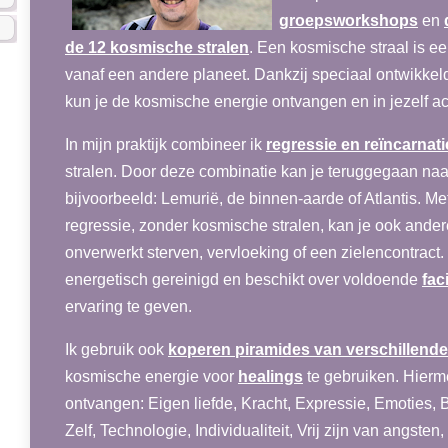
groepsworkshops
en
de 12 kosmische stralen
. Een kosmische straal is ee
vanaf een andere planeet. Dankzij speciaal ontwikke
kun je de kosmische energie ontvangen en in jezelf ac
In mijn praktijk combineer ik
regressie en reïncarnati
stralen. Door deze combinatie kan je teruggegaan naa
bijvoorbeeld: Lemurië, de binnen-aarde of Atlantis. 
regressie, zonder kosmische stralen, kan je ook ande
onverwerkt sterven, vervloeking of een zielencontract
energetisch gereinigd en beschikt over voldoende
faci
ervaring te geven.
Ik gebruik ook
koperen piramides van verschillende
kosmische energie voor
healings
te gebruiken. Hierm
ontvangen: Eigen liefde, Kracht, Expressie, Emoties, 
Zelf, Technologie, Individualiteit, Vrij zijn van angste