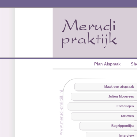
Plan Afspraak
Sh
Maak een afspraak
Julien Moorrees
Ervaringen
Tarieven
Begrippenlijst
Interview