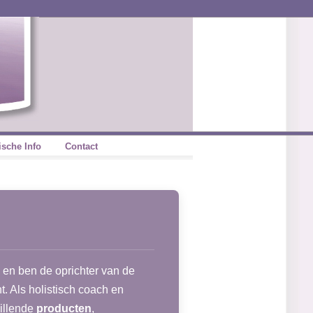
ische Info
Contact
en ben de oprichter van de
ht. Als holistisch coach en
hillende
producten
,