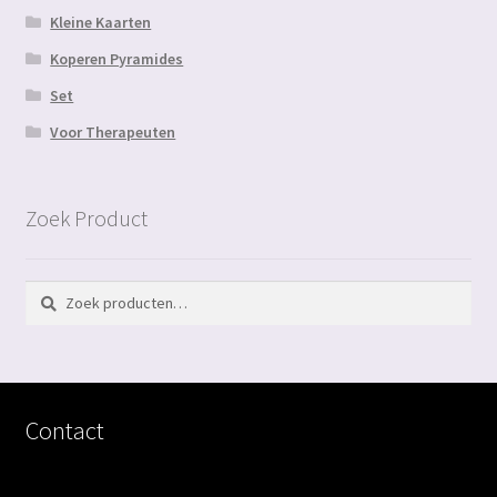
Kleine Kaarten
Koperen Pyramides
Set
Voor Therapeuten
Zoek Product
Zoeken
Zoeken
naar:
Contact