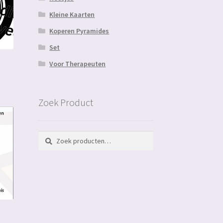
Kleine Kaarten
Koperen Pyramides
Set
Voor Therapeuten
Zoek Product
Zoeken
Zoeken
naar: