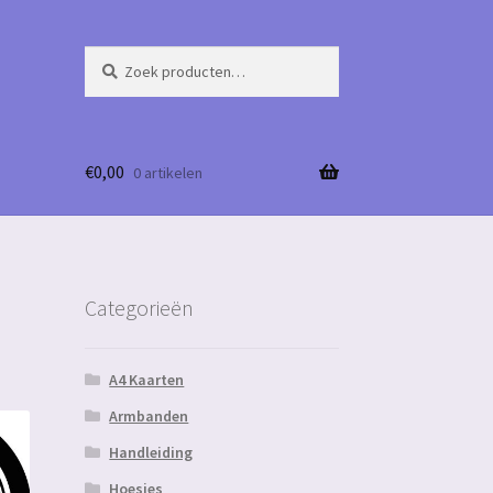
Zoeken
Zoeken
naar:
€
0,00
0 artikelen
Categorieën
A4 Kaarten
Armbanden
Handleiding
Hoesjes