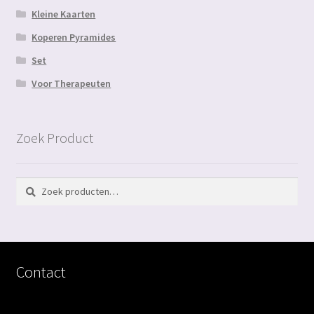
Kleine Kaarten
Koperen Pyramides
Set
Voor Therapeuten
Zoek Product
Zoeken
Zoeken
naar:
Contact